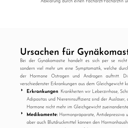
Abklärung durch einen Facharzt/Fachärztin u
Ursachen für Gynäkomast
Bei der Gynäkomastie handelt es sich per se nicht
sondern viel mehr um eine Symptomatik, welche durc
der Hormone Östrogen und Androgen auftritt. Di
verschiedenster Erkrankungen aus dem Gleichgewicht 
Erkrankungen
: Krankheiten wir Leberzirrhose, Sch
Adipositas und Niereninsuffizienz sind der Auslöser,
Hormone nicht mehr im Gleichgewicht zueinanderste
Medikamente:
Hormonpräparate, Antidepressiva u
aber auch Blutdruckmittel können den Hormonhausha