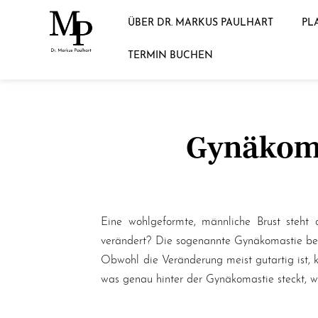
ÜBER DR. MARKUS PAULHART
PL
Zum
TERMIN BUCHEN
Inhalt
springen
Gynäkoma
Eine wohlgeformte, männliche Brust steht 
verändert? Die sogenannte Gynäkomastie besc
Obwohl die Veränderung meist gutartig ist, 
was genau hinter der Gynäkomastie steckt, w