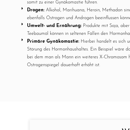
somit zu einer Gynäkomastie führen.
Drogen:
Alkohol, Marihuana, Heroin, Methadon sind
ebenfalls Östrogen und Androgen beeinflussen könn
Umwelt- und Ernährung:
Produkte mit Soja, abe
Teebaumöl können in seltenen Fällen den Hormonhau
Primäre Gynäkomastie:
Hierbei handelt es sich 
Störung des Hormonhaushaltes. Ein Beispiel wäre da
bei dem man als Mann ein weiteres X-Chromosom h
Östrogenspiegel dauerhaft erhöht ist.