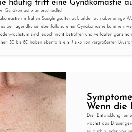
e häufig tritt eine Gynäkomastie a
den Gynäkomastie unterschiedlich:
komastie im frühen Säuglingsalter auf, bildet sich aber einige W
es bei Jugendlichen ebenfalls zu einer Gynäkomastie kommen, welc
Hodenwachstum sind jedoch nicht betroffen und verlaufen ganz nor
en 50 bis 80 haben ebenfalls ein Risiko von vergrößerten Brustdrü
Symptome 
Wenn die B
Die Entwicklung eine
wächst das Drüsengew
es auch wieder von se