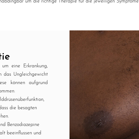
nabdingbar um die richtige Therapie für die jeweiligen Symptome
ie
 um eine Erkrankung,
h das Ungleichgewicht
ese können aufgrund
kommen:
ilddrüsenüberfunktion,
 dass die besagten
hen.
nd Benzodiazepine
lt beeinflussen und