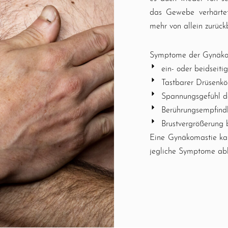
das Gewebe verhärtet
mehr von allein zurück
Symptome der Gynäkom
ein- oder beidseit
Tastbarer Drüsenkör
Spannungsgefühl de
Berührungsempfindl
Brustvergrößerung 
Eine Gynäkomastie ka
jegliche Symptome abl