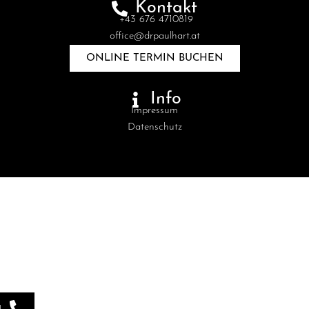
Kontakt
+43 676 4710819
office@drpaulhart.at
ONLINE TERMIN BUCHEN
Info
Impressum
Datenschutz
!