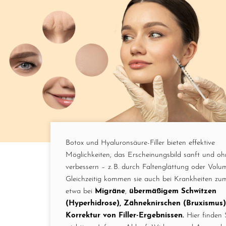
Botox und Hyaluronsäure-Filler bieten effektive
Möglichkeiten, das Erscheinungsbild sanft und o
verbessern – z. B. durch Faltenglättung oder Vol
Gleichzeitig kommen sie auch bei Krankheiten zum
etwa bei
Migräne
,
übermäßigem Schwitzen
(Hyperhidrose), Zähneknirschen (Bruxismus
Korrektur von Filler-Ergebnissen
.
Hier finden S